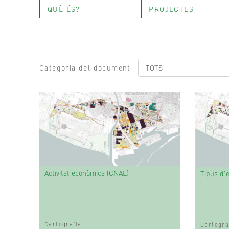
QUÈ ÉS?
PROJECTES
Categoria del document
Activitat econòmica (CNAE)
Tipus d’e
Cartografia
Cartogra