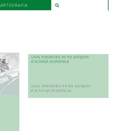
ARTOGRAFIA
Usos implantats en els polígons
d’activitat econòmica
Usos implantats en els polígons
d’activitat econòmica