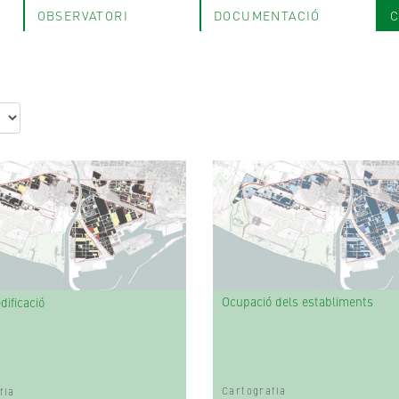
OBSERVATORI
DOCUMENTACIÓ
C
Ocupació dels establiments
dificació
Cartografia
fia