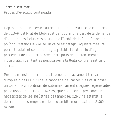
Termini estimatiu
Procés d'execució continuada
L’aprofitament del recurs alternatiu que suposa l’aigua regenerada
de l’EDAR del Prat de Llobregat per cobrir una part de la demanda
d’aigua de les indústries situades a l’àmbit de la Zona Franca, el
polígon Pratenc i la ZAL té un caire estratègic. Aquesta mesura
permet reduir el consum d’aigua potable i l’extracció d’aigua
procedent de l’aqüífer a través dels pous dels establiments
industrials, i per tant és positiva per a la lluita contra la intrusió
salina.
Per al dimensionament dels sistemes de tractament terciari i
d’impulsió de l’EDAR i de la canonada del carrer A es va suposar
un cabal màxim ordinari de subministrament d’aigües regenerades
per a usos industrials de 142 l/s, que és suficient per cobrir les
necessitats de les indústries de l’àmbit (el CZFB ha estimat la
demanda de les empreses del seu àmbit en un màxim de 3.400
m3/dia).